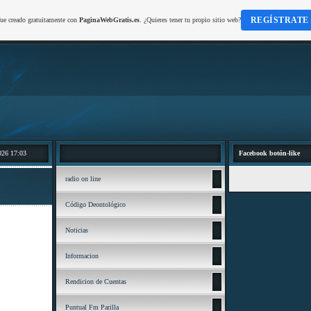
REGÍSTRATE
fue creado gratuitamente con
PaginaWebGratis.es
. ¿Quieres tener tu propio sitio web?
026 17:03
Facebook botón-like
radio on line
Código Deontológico
Noticias
Informacion
Rendicion de Cuentas
Puntual Fm Parilla